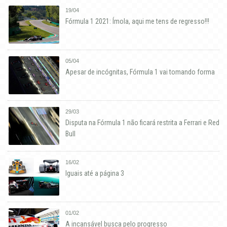
19/04
Fórmula 1 2021: Ímola, aqui me tens de regresso!!!
05/04
Apesar de incógnitas, Fórmula 1 vai tomando forma
29/03
Disputa na Fórmula 1 não ficará restrita a Ferrari e Red
Bull
16/02
Iguais até a página 3
01/02
A incansável busca pelo progresso