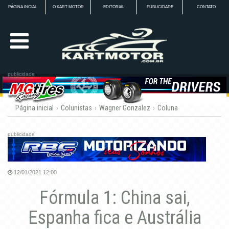
PÁGINA INCIAL
O KART MOTOR
EDITORIAL
PUBLICIDADE
CONTATO
COLUNISTAS
CALENDÁRIO
publicidade
KARTÓDROMOS
Página inicial
Colunistas
Wagner Gonzalez
Coluna
NOTÍCIAS
publicidade
GALERIAS
12/01/2021 12:00
PILOTOS KART MOTOR
Fórmula 1: China sai,
CLASSIFICADOS
Espanha fica e Austrália