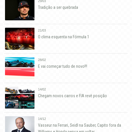
29/03
Tradição a ser quebrada
21/03
O clima esquenta na Fórmula 1
28/02
E vai começar tudo de novo!!!
14/02
Chegam novos carros e FIA revê posição
14/12
Vasseur na Ferrari, Seidl na Sauber, Capito fora da
Williams e Honda pensa em voltar