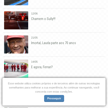
12/06
Chamem o Sully!!!
21/05
Imortal, Lauda parte aos 70 anos
14/05
E agora, Ferrari?
Esse website utiliza cookies próprios e de terceiros além de outras tecnologias
29/04
semelhantes para melhorar a sua experiência. Ao continuar navegando, você
Mercedes prepara revival de 1988
concorda com estas condições.
Prosseguir