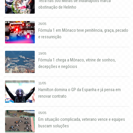
Tetra nas 500 Milhas de Indianápolis marca
obstinação de Helinho
26/05
Fórmula 1 em Mônaco teve penitência, graça, pecado
e ressureição
19/05
Fórmula 1 chega a Mônaco, vitrine de sonhos,
decepções e negócios
11/05
Hamilton domina o GP da Espanha e já pensa em
renovar contrato
05/05
Em situação complicada, veterano vence e equipes
buscam soluções