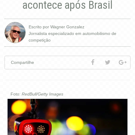
acontece após Brasil
REGULAMENTOS
MUNDIAL
Escrito por Wagner Gonzalez
Jornalista especializado em automobilismo de
competição
BRASILEIRO
Compartilhe
COPA BRASIL
SUL-BRASILEIRO
Foto:
RedBull/Getty Images
COPA SÃO PAULO LIGHT
COPA SÃO PAULO KGV